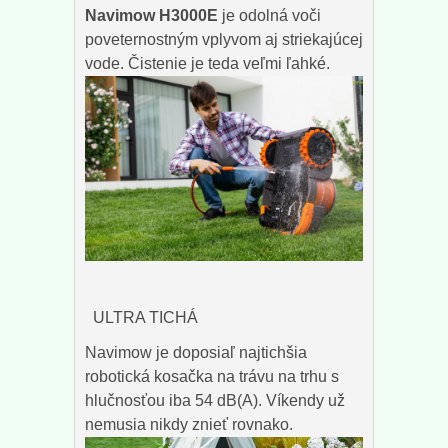
Navimow H3000E
je odolná voči
poveternostným vplyvom aj striekajúcej
vode. Čistenie je teda veľmi ľahké.
ULTRA TICHÁ
Navimow je doposiaľ najtichšia
robotická kosačka na trávu na trhu s
hlučnosťou iba 54 dB(A).
Víkendy už
nemusia nikdy znieť rovnako.