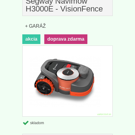
Segway Navimow
H3000E - VisionFence
+ GARÁŽ
akcia
doprava zdarma
skladom