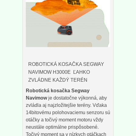
ROBOTICKÁ KOSAČKA SEGWAY
NAVIMOW H3000E ĽAHKO
ZVLÁDNE KAŽDÝ TERÉN
Robotická kosačka Segway
Navimow
je dostatočne výkonná, aby
zvládla aj najzložitejšie terény. Vďaka
14bitovému polohovaciemu senzoru sú
otáčky a točivý moment motoru vždy
neustále optimálne prispôsobené.
Točivý moment sa v nízkych otáčkach