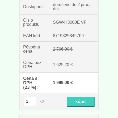
doručené do 2 prac.
Dostupnosť:
dni
Číslo
SGW-H3000E VF
produktu:
EAN kód:
8719325845709
Pôvodná
2 766,00 €
cena
Cena bez
1 625,20 €
DPH :
Cena s
DPH
1 999,00 €
(23 %):
ks