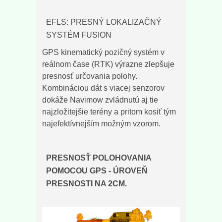
EFLS: PRESNÝ LOKALIZAČNÝ
SYSTÉM FUSION
GPS kinematický pozičný systém v
reálnom čase (RTK) výrazne zlepšuje
presnosť určovania polohy.
Kombináciou dát s viacej senzorov
dokáže Navimow zvládnutú aj tie
najzložitejšie terény a pritom kosiť tým
najefektívnejším možným vzorom.
PRESNOSŤ POLOHOVANIA
POMOCOU GPS - ÚROVEŇ
PRESNOSTI NA 2CM.