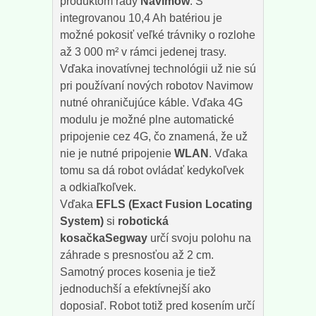
produktom rady
Navimow
. S
integrovanou 10,4 Ah batériou je
možné pokosiť veľké trávniky o rozlohe
až 3 000 m² v rámci jedenej trasy.
Vďaka inovatívnej technológii už nie sú
pri používaní nových robotov Navimow
nutné ohraničujúce káble. Vďaka 4G
modulu je možné plne automatické
pripojenie cez 4G, čo znamená, že už
nie je nutné pripojenie
WLAN
. Vďaka
tomu sa dá robot ovládať kedykoľvek
a odkiaľkoľvek.
Vďaka
EFLS (Exact Fusion Locating
System)
si
robotická
kosačkaSegway
určí svoju polohu na
záhrade s presnosťou až 2 cm.
Samotný proces kosenia je tiež
jednoduchší a efektívnejší ako
doposiaľ. Robot totiž pred kosením určí