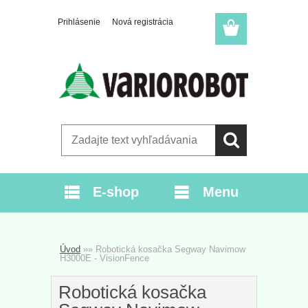
Prihlásenie
Nová registrácia
E-shop
Menu
Úvod
»
»
Robotická kosačka Segway Navimow
H3000E - VisionFence
Robotická kosačka